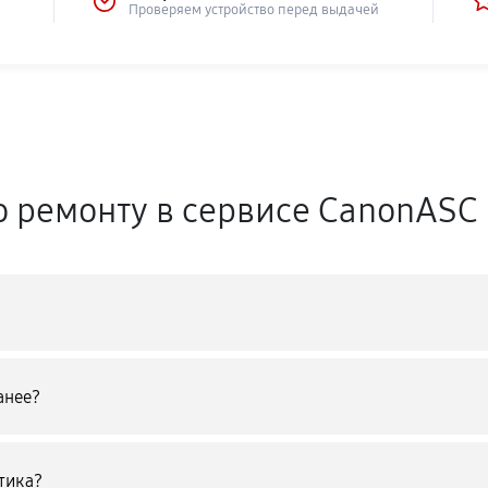
Проверяем устройство перед выдачей
о ремонту в сервисе CanonASC
анее?
тика?