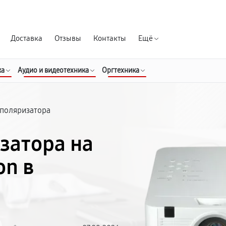
Гарантия д
Доставка
Отзывы
Контакты
Ещё
ка
Аудио и видеотехника
Оргтехника
 поляризатора
затора на
on в