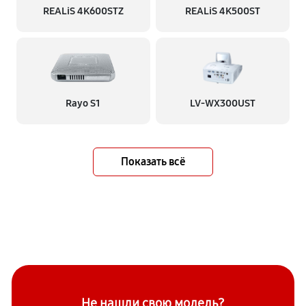
REALiS 4K600STZ
REALiS 4K500ST
Rayo S1
LV-WX300UST
Показать всё
Не нашли свою модель?