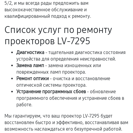
третьих лиц.
5/2, и мы всегда рады предложить вам
высококачественное обслуживание и
Естественный износ деталей, если иное не
квалифицированный подход к ремонту.
предусмотрено отдельно.
Список услуг по ремонту
Обращение после окончания гарантийного
срока.
проекторов LV-7295
Программные сбои, если это не указано в
отдельных условиях.
Диагностика
- тщательная диагностика состояния
устройства для определения неисправностей.
Замена ламп
- замена изношенных или
поврежденных ламп проектора.
Если комплектующие куплены
Ремонт оптики
- очистка и восстановление
самостоятельно
оптической системы проектора.
Устранение программных сбоев
- обновление
Гарантия на выполненные работы может
программного обеспечения и устранение сбоев в
сохраняться полностью или частично, если
работе.
соблюдены следующие условия:
Мы гарантируем, что ваш проектор LV-7295 будет
Предоставленные детали подходят по
восстановлен быстро и эффективно, восстанавливая вам
техническим параметрам и не имеют внешних
возможность наслаждаться его безупречной работой.
дефектов.