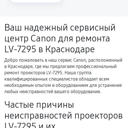
Повторное возникновение неисправности,
напрямую связанной с выполненным
ремонтом.
Ваш надежный сервисный
Поломка установленной детали при
центр Canon для ремонта
нормальной эксплуатации в течение
гарантийного срока.
LV-7295 в Краснодаре
Несоответствие комплектующей заявленным
техническим характеристикам.
Добро пожаловать в наш сервис Canon, расположенный
в Краснодаре, где мы предлагаем профессиональный
ремонт проекторов LV-7295. Наша группа
квалифицированных специалистов обладает всем
Документы для подтверждения
необходимым опытом и оборудованием для устранения
гарантии
любых неисправностей вашего оборудования.
Гарантийный талон.
Частые причины
Акт выполненных работ с датой, перечнем
неисправностей проекторов
услуг и сроком гарантии.
LV-7295 и их
Документы на установленные комплектующие