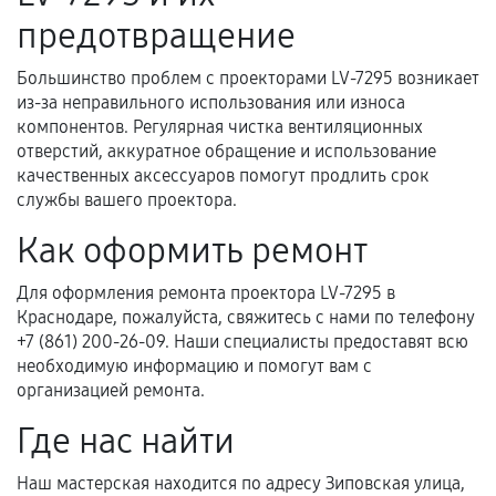
предотвращение
и кассовый чек.
Большинство проблем с проекторами LV-7295 возникает
из-за неправильного использования или износа
Расширенная гарантия
компонентов. Регулярная чистка вентиляционных
отверстий, аккуратное обращение и использование
В некоторых случаях возможно оформление
качественных аксессуаров помогут продлить срок
расширенной гарантии. Стоимость, сроки и
службы вашего проектора.
условия продления согласовываются отдельно и
Как оформить ремонт
фиксируются в документах.
Для оформления ремонта проектора LV-7295 в
Краснодаре, пожалуйста, свяжитесь с нами по телефону
Когда гарантия не действует
+7 (861) 200-26-09. Наши специалисты предоставят всю
необходимую информацию и помогут вам с
Нарушение правил эксплуатации,
организацией ремонта.
механические повреждения, попадание влаги,
Где нас найти
перегрев, коррозия.
Самостоятельный ремонт или вмешательство
Наш мастерская находится по адресу Зиповская улица,