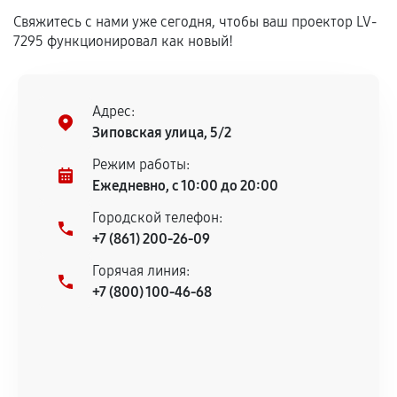
Свяжитесь с нами уже сегодня, чтобы ваш проектор LV-
Установка была выполнена нашим сервисным
7295 функционировал как новый!
центром.
При этом гарантия на сами комплектующие
остается на стороне производителя или
Адрес:
продавца. За качество сторонних деталей
Зиповская улица, 5/2
сервисный центр ответственности не несет.
Режим работы:
Ежедневно, с 10:00 до 20:00
Городской телефон:
+7 (861) 200-26-09
Горячая линия:
+7 (800) 100-46-68