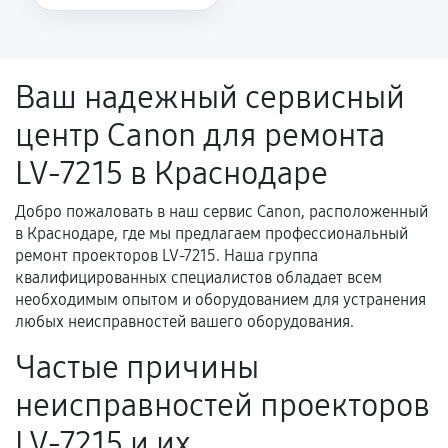
Повторное возникновение неисправности,
напрямую связанной с выполненным
ремонтом.
Ваш надежный сервисный
Поломка установленной детали при
центр Canon для ремонта
нормальной эксплуатации в течение
гарантийного срока.
LV-7215 в Краснодаре
Несоответствие комплектующей заявленным
техническим характеристикам.
Добро пожаловать в наш сервис Canon, расположенный
в Краснодаре, где мы предлагаем профессиональный
ремонт проекторов LV-7215. Наша группа
квалифицированных специалистов обладает всем
Документы для подтверждения
необходимым опытом и оборудованием для устранения
гарантии
любых неисправностей вашего оборудования.
Гарантийный талон.
Частые причины
Акт выполненных работ с датой, перечнем
неисправностей проекторов
услуг и сроком гарантии.
LV-7215 и их
Документы на установленные комплектующие