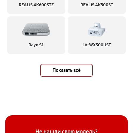
REALiS 4K600STZ
REALiS 4K500ST
Rayo S1
LV-WX300UST
Показать всё
Не нашли свою модель?