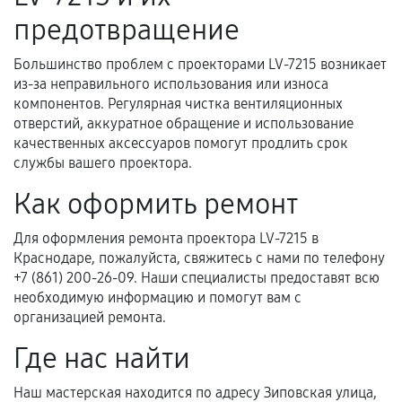
предотвращение
и кассовый чек.
Большинство проблем с проекторами LV-7215 возникает
из-за неправильного использования или износа
Расширенная гарантия
компонентов. Регулярная чистка вентиляционных
отверстий, аккуратное обращение и использование
В некоторых случаях возможно оформление
качественных аксессуаров помогут продлить срок
расширенной гарантии. Стоимость, сроки и
службы вашего проектора.
условия продления согласовываются отдельно и
Как оформить ремонт
фиксируются в документах.
Для оформления ремонта проектора LV-7215 в
Краснодаре, пожалуйста, свяжитесь с нами по телефону
Когда гарантия не действует
+7 (861) 200-26-09. Наши специалисты предоставят всю
необходимую информацию и помогут вам с
Нарушение правил эксплуатации,
организацией ремонта.
механические повреждения, попадание влаги,
Где нас найти
перегрев, коррозия.
Самостоятельный ремонт или вмешательство
Наш мастерская находится по адресу Зиповская улица,