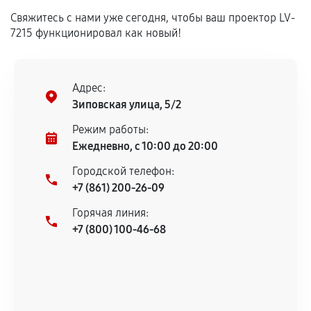
Свяжитесь с нами уже сегодня, чтобы ваш проектор LV-
Установка была выполнена нашим сервисным
7215 функционировал как новый!
центром.
При этом гарантия на сами комплектующие
остается на стороне производителя или
Адрес:
продавца. За качество сторонних деталей
Зиповская улица, 5/2
сервисный центр ответственности не несет.
Режим работы:
Ежедневно, с 10:00 до 20:00
Городской телефон:
+7 (861) 200-26-09
Горячая линия:
+7 (800) 100-46-68