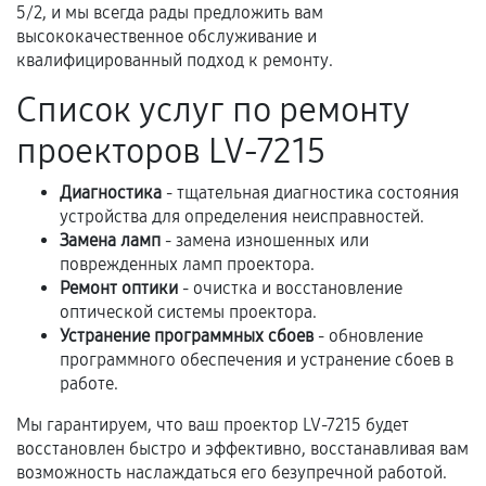
третьих лиц.
5/2, и мы всегда рады предложить вам
высококачественное обслуживание и
Естественный износ деталей, если иное не
квалифицированный подход к ремонту.
предусмотрено отдельно.
Список услуг по ремонту
Обращение после окончания гарантийного
срока.
проекторов LV-7215
Программные сбои, если это не указано в
отдельных условиях.
Диагностика
- тщательная диагностика состояния
устройства для определения неисправностей.
Замена ламп
- замена изношенных или
поврежденных ламп проектора.
Если комплектующие куплены
Ремонт оптики
- очистка и восстановление
самостоятельно
оптической системы проектора.
Устранение программных сбоев
- обновление
Гарантия на выполненные работы может
программного обеспечения и устранение сбоев в
сохраняться полностью или частично, если
работе.
соблюдены следующие условия:
Мы гарантируем, что ваш проектор LV-7215 будет
Предоставленные детали подходят по
восстановлен быстро и эффективно, восстанавливая вам
техническим параметрам и не имеют внешних
возможность наслаждаться его безупречной работой.
дефектов.