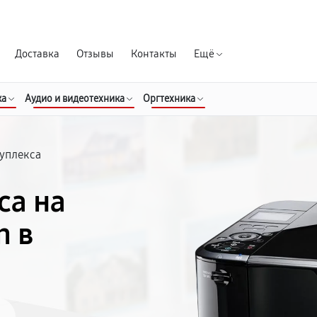
Гарантия д
Доставка
Отзывы
Контакты
Ещё
ка
Аудио и видеотехника
Оргтехника
дуплекса
са на
n в