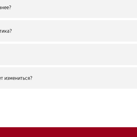
анее?
тика?
т измениться?