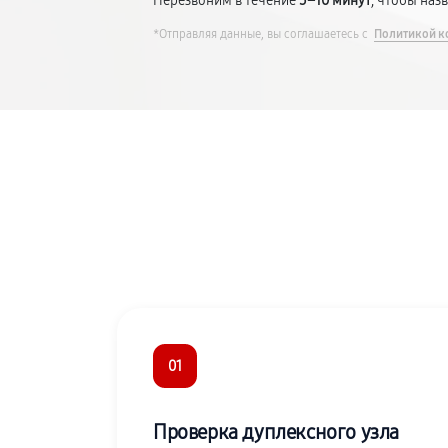
Перезвоним в течение
5–10 минут
, чтобы наз
*Отправляя данные, вы соглашаетесь с
Политикой к
01
Проверка дуплексного узла