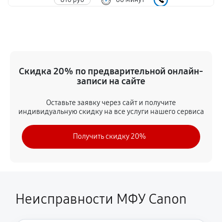
Замена вала
1350 руб
60 минут
Замена тормозной площадки
Скидка 20% по предварительной онлайн-
1080 руб
60 минут
записи на сайте
Замена Wi-Fi
Оставьте заявку через сайт и получите
индивидуальную скидку на все услуги нашего сервиса
1620 руб
60 минут
Получить скидку 20%
Замена каретки
720 руб
60 минут
Замена печатной головки
1350 руб
60 минут
Неисправности МФУ Canon
Замена печки