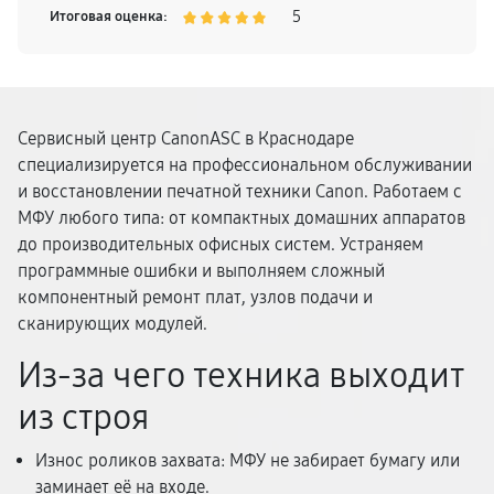
полностью исправную технику и спешу всем
5
Итоговая оценка:
порекомендовать этих специалистов. Быстро,
ответственно, грамотно и с гарантией!
Сервисный центр CanonASC в Краснодаре
специализируется на профессиональном обслуживании
и восстановлении печатной техники Canon. Работаем с
МФУ любого типа: от компактных домашних аппаратов
до производительных офисных систем. Устраняем
программные ошибки и выполняем сложный
компонентный ремонт плат, узлов подачи и
сканирующих модулей.
Из-за чего техника выходит
из строя
Износ роликов захвата: МФУ не забирает бумагу или
заминает её на входе.