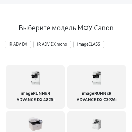
Выберите модель МФУ Canon
iR ADV DX
iR ADV DX mono
imageCLASS
imageRUNNER
imageRUNNER
ADVANCE DX 4825i
ADVANCE DX C3926i