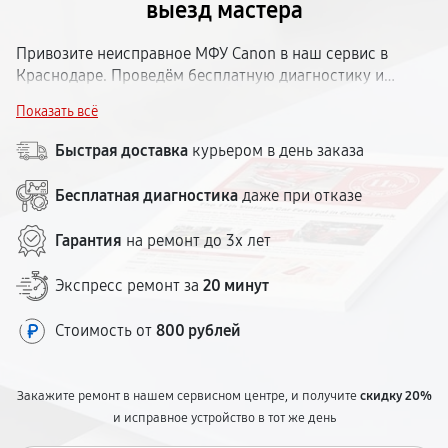
выезд мастера
Привозите неисправное МФУ Canon в наш сервис в
Краснодаре. Проведём бесплатную диагностику и
выясним, что случилось. Работаем с лазерными и
Показать всё
струйными моделями Кэнон для дома и офиса.
Стоимость согласовываем заранее, без скрытых доплат.
Быстрая доставка
курьером в день заказа
Срок — от 1 до 5 рабочих дней. Гарантия — до 12
месяцев. Центр в доступной части города.
Бесплатная диагностика
даже при отказе
Гарантия
на ремонт до 3х лет
Экспресс ремонт за
20 минут
Стоимость от
800 рублей
Закажите ремонт в нашем сервисном центре, и получите
скидку 20%
и исправное устройство в тот же день