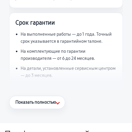
Срок гарантии
На выполненные работы — до 1 года. Точный
срок указывается в гарантийном талоне.
На комплектующие по гарантии
производителя — от 6 до 24 месяцев.
На детали, установленные сервисным центром
— до 3 месяцев.
Что считается гарантийным случаем
Показать полностью
Повторное возникновение неисправности,
напрямую связанной с выполненным
ремонтом.