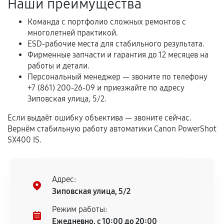
Наши преимущества
Обращение после окончания гарантийного
срока.
Команда с портфолио сложных ремонтов с
Программные сбои, если это не указано в
многолетней практикой.
отдельных условиях.
ESD-рабочие места для стабильного результата.
Фирменные запчасти и гарантия до 12 месяцев на
работы и детали.
Персональный менеджер — звоните по телефону
Если комплектующие куплены
+7 (861) 200-26-09 и приезжайте по адресу
самостоятельно
Зиповская улица, 5/2.
Гарантия на выполненные работы может
Если выдаёт ошибку объектива — звоните сейчас.
Вернём стабильную работу автоматики Canon PowerShot
сохраняться полностью или частично, если
SX400 IS.
соблюдены следующие условия:
Предоставленные детали подходят по
техническим параметрам и не имеют внешних
дефектов.
Адрес:
Зиповская улица, 5/2
Установка была выполнена нашим сервисным
центром.
Режим работы:
При этом гарантия на сами комплектующие
Ежедневно, с 10:00 до 20:00