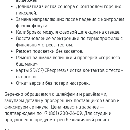
выдержек.
Расширенная гарантия
Деликатная чистка сенсора с контролем горячих
пикселей.
В некоторых случаях возможно оформление
Замена направляющих после падения с контролем
расширенной гарантии. Стоимость, сроки и
фланж-фокуса.
условия продления согласовываются отдельно и
Калибровка модуля фазовой детекции на стенде.
фиксируются в документах.
Восстановление электроники по термопрофилю с
финальным стресс-тестом.
Ремонт подсветки без засветов.
Ремонт башмака вспышки и проверка «горячего
Когда гарантия не действует
башмака».
карты SD/CF/CFexpress: чистка контактов с тестом
Нарушение правил эксплуатации,
скорости.
механические повреждения, попадание влаги,
Откат версии без потери настроек.
перегрев, коррозия.
Бережно обращаемся с шлейфами и разъёмами,
Самостоятельный ремонт или вмешательство
закупаем детали у проверенных поставщиков Canon и
третьих лиц.
фиксируем артикула. Цена известна заранее —
подтверждаем по +7 (861) 200-26-09. Для студий и
Естественный износ деталей, если иное не
продакшенов предусмотрен безналичный расчёт.
предусмотрено отдельно.