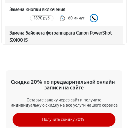
Замена кнопки включения
1890 руб
60 минут
Замена байонета фотоаппарата Canon PowerShot
SX400 IS
3060 руб
60 минут
Чистка CCD/CMOS матрицы
3150 руб
60 минут
Скидка 20% по предварительной онлайн-
Устранение битых пикселей на CCD/CMOS матрице
записи на сайте
3510 руб
60 минут
Оставьте заявку через сайт и получите
индивидуальную скидку на все услуги нашего сервиса
Замена платы отсека карты памяти
3420 руб
60 минут
Получить скидку 20%