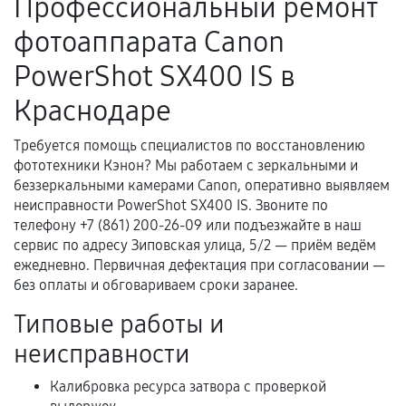
Профессиональный ремонт
Поломка установленной детали при
фотоаппарата Canon
нормальной эксплуатации в течение
гарантийного срока.
PowerShot SX400 IS в
Несоответствие комплектующей заявленным
Краснодаре
техническим характеристикам.
Требуется помощь специалистов по восстановлению
фототехники Кэнон? Мы работаем с зеркальными и
Документы для подтверждения
беззеркальными камерами Canon, оперативно выявляем
гарантии
неисправности PowerShot SX400 IS. Звоните по
телефону +7 (861) 200-26-09 или подъезжайте в наш
Гарантийный талон.
сервис по адресу Зиповская улица, 5/2 — приём ведём
ежедневно. Первичная дефектация при согласовании —
Акт выполненных работ с датой, перечнем
без оплаты и обговариваем сроки заранее.
услуг и сроком гарантии.
Типовые работы и
Документы на установленные комплектующие
и кассовый чек.
неисправности
Калибровка ресурса затвора с проверкой