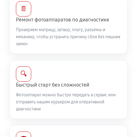
Замена диска управления
📄
1890 руб
60 минут
Ремонт фотоаппаратов по диагностике
Проверяем матрицу, затвор, плату, разъёмы и
Замена вспышки фотоаппарата Canon PowerShot
механику, чтобы устранить причину сбоя без лишних
SX400 IS
замен
2750 руб
60 минут
Юстировка фотоаппарата Canon PowerShot SX400
IS
🔍
1530 руб
60 минут
Быстрый старт без сложностей
Фотоаппарат можно быстро передать в сервис или
Комплексная чистка фотоаппарата Canon
отправить нашим курьером для оперативной
PowerShot SX400 IS
диагностики
3150 руб
60 минут
Программный ремонт фотоаппарата Canon
PowerShot SX400 IS