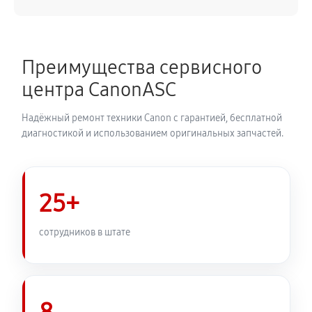
Замена материнской платы
2970 руб
60 минут
Преимущества сервисного
Замена затвора фотоаппарата Canon PowerShot
центра CanonASC
SX400 IS
2070 руб
60 минут
Надёжный ремонт техники Canon с гарантией, бесплатной
диагностикой и использованием оригинальных запчастей.
Замена корпуса фотоаппарата Canon PowerShot
SX400 IS
1980 руб
60 минут
25+
Замена контроллера питания
сотрудников в штате
2250 руб
60 минут
Замена дисплея (экрана)
1980 руб
60 минут