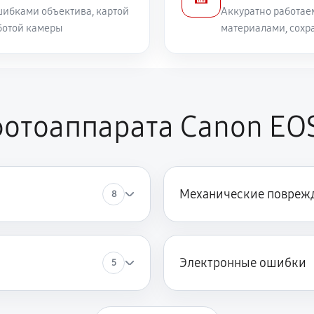
ибками объектива, картой
Аккуратно работае
ботой камеры
материалами, сохр
тоаппарата Canon EOS 
Механические повреж
8
Электронные ошибки
5