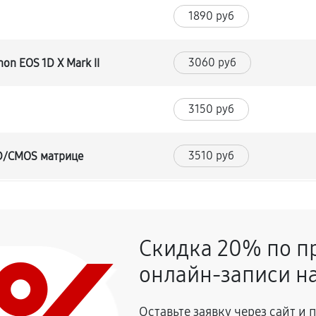
1890 руб
3060 руб
on EOS 1D X Mark II
3150 руб
3510 руб
CD/CMOS матрице
3420 руб
и
Скидка 20% по п
2970 руб
онлайн-записи на
2070 руб
 EOS 1D X Mark II
Оставьте заявку через сайт и