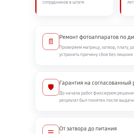
сотрудников в штате
лет
Замена линз фотоаппарата Canon E
Замена диска управления
Ремонт фотоаппаратов по д
📄
Проверяем матрицу, затвор, плату, 
устранить причину сбоя без лишних
Замена вспышки фотоаппарата Cano
Юстировка фотоаппарата Canon EOS
Гарантия на согласованный
🛡️
До начала работ фиксируем решение
Комплексная чистка фотоаппарата 
результат был понятен после выдач
Программный ремонт фотоаппарата
От затвора до питания
☰