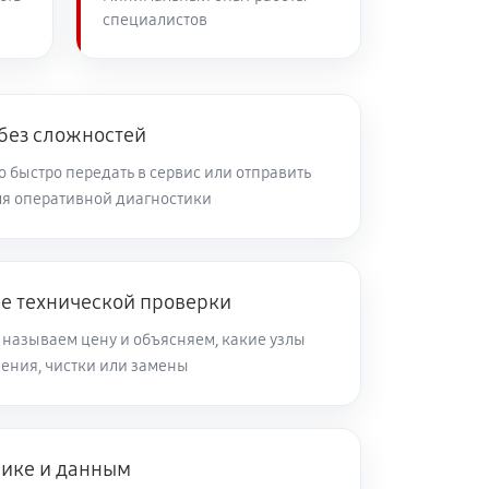
специалистов
60 минут
Заказать
60 минут
Заказать
 без сложностей
 быстро передать в сервис или отправить
я оперативной диагностики
60 минут
Заказать
60 минут
Заказать
ле технической проверки
 называем цену и объясняем, какие узлы
60 минут
Заказать
ления, чистки или замены
60 минут
Заказать
нике и данным