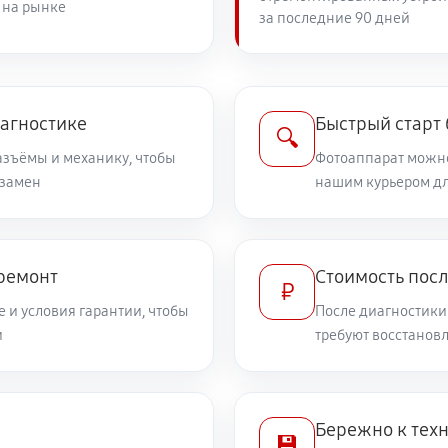
 на рынке
за последние 90 дней
2210 руб
OS 1D X Mark II
1890 руб
иагностике
Быстрый старт
🔍
разъёмы и механику, чтобы
Фотоаппарат можно
 замен
2750 руб
нашим курьером дл
n EOS 1D X Mark II
1530 руб
 1D X Mark II
 ремонт
Стоимость пос
₽
 и условия гарантии, чтобы
После диагностики
3150 руб
Canon EOS 1D X Mark II
и
требуют восстанов
2610 руб
 Canon EOS 1D X Mark II
Бережно к тех
💾