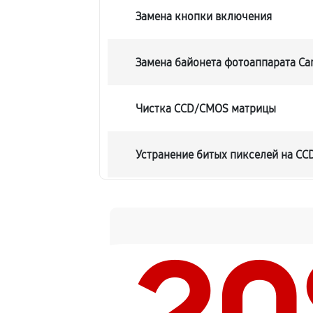
Замена кнопки включения
Замена байонета фотоаппарата Can
Чистка CCD/CMOS матрицы
Устранение битых пикселей на C
Замена платы отсека карты памят
Замена материнской платы
Замена затвора фотоаппарата Canon