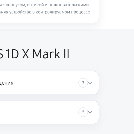
м с корпусом, оптикой и пользовательскими
аняя устройство в контролируемом процессе
1D X Mark II
дения
7
5