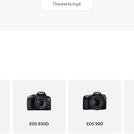
Показать ещё
EOS 850D
EOS 90D