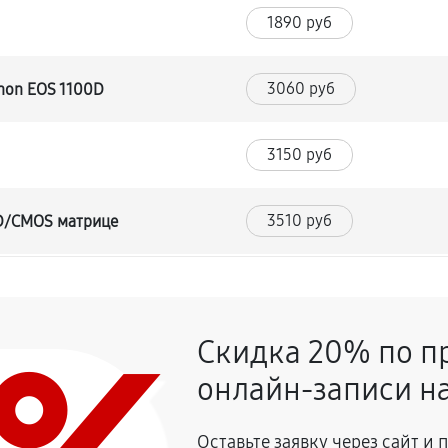
1890 руб
3060 руб
non EOS 1100D
3150 руб
3510 руб
CD/CMOS матрице
3420 руб
и
Скидка 20% по п
2970 руб
онлайн-записи на
2070 руб
on EOS 1100D
Оставьте заявку через сайт и