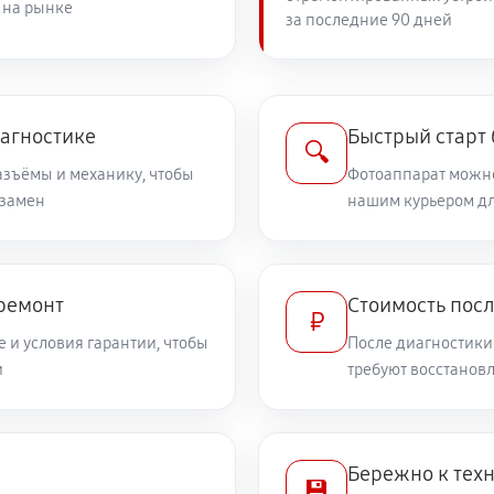
 на рынке
за последние 90 дней
2210 руб
EOS 1100D
1890 руб
иагностике
Быстрый старт
🔍
разъёмы и механику, чтобы
Фотоаппарат можно
 замен
2750 руб
нашим курьером дл
non EOS 1100D
1530 руб
OS 1100D
 ремонт
Стоимость пос
₽
 и условия гарантии, чтобы
После диагностики
3150 руб
а Canon EOS 1100D
и
требуют восстанов
2610 руб
а Canon EOS 1100D
Бережно к тех
💾