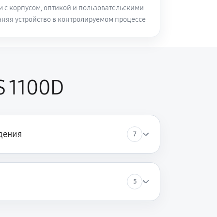
м с корпусом, оптикой и пользовательскими
аняя устройство в контролируемом процессе
S 1100D
дения
7
5