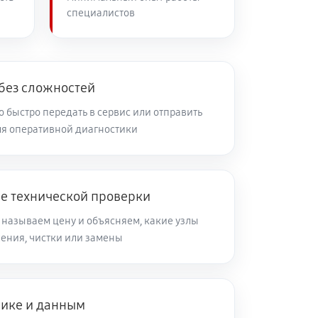
специалистов
60 минут
Заказать
60 минут
Заказать
 без сложностей
 быстро передать в сервис или отправить
я оперативной диагностики
60 минут
Заказать
60 минут
Заказать
ле технической проверки
 называем цену и объясняем, какие узлы
60 минут
Заказать
ления, чистки или замены
60 минут
Заказать
нике и данным