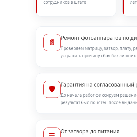
сотрудников в штате
лет
Замена линз фотоаппарата Canon 
Замена диска управления
Ремонт фотоаппаратов по д
📄
Проверяем матрицу, затвор, плату, 
устранить причину сбоя без лишних
Замена вспышки фотоаппарата Ca
Юстировка фотоаппарата Canon E
Гарантия на согласованный
🛡️
До начала работ фиксируем решение
Комплексная чистка фотоаппарат
результат был понятен после выдач
Программный ремонт фотоаппарат
От затвора до питания
☰