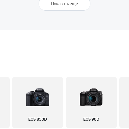
Показать ещё
EOS 850D
EOS 90D