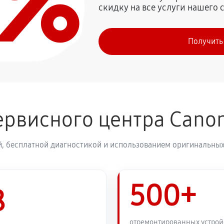
0%
скидку на все услуги нашего 
1980 руб
on EOS 1100D
Получить
2250 руб
1980 руб
ервисного центра Cano
2430 руб
, бесплатной диагностикой и использованием оригинальных
2570 руб
500+
2430 руб
8
1890 руб
отремонтированных устрой