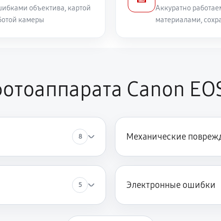
ибками объектива, картой
Аккуратно работае
ботой камеры
материалами, сохр
отоаппарата Canon EO
Механические повреж
8
Электронные ошибки
5