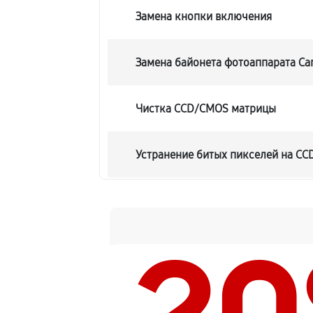
Замена кнопки включения
Замена байонета фотоаппарата Ca
Чистка CCD/CMOS матрицы
Устранение битых пикселей на C
Замена платы отсека карты памят
Замена материнской платы
Замена затвора фотоаппарата Can