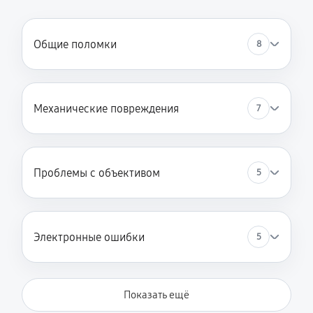
3870 руб
60 минут
Замена корпуса
Общие поломки
8
1980 руб
60 минут
Замена затвора
Механические повреждения
7
2070 руб
60 минут
Замена материнской платы
2970 руб
60 минут
Проблемы с объективом
5
Замена платы отсека карты памяти
3420 руб
60 минут
Электронные ошибки
5
Устранение битых пикселей на CCD/CMOS матрице
3510 руб
60 минут
Показать ещё
Чистка CCD/CMOS матрицы