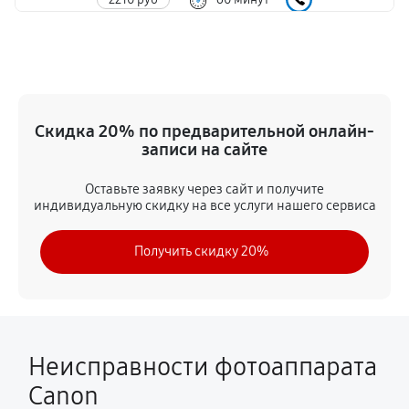
Замена задней панели
1890 руб
60 минут
Замена передней панели
Скидка 20% по предварительной онлайн-
2430 руб
60 минут
записи на сайте
Замена устройства стабилизации
Оставьте заявку через сайт и получите
индивидуальную скидку на все услуги нашего сервиса
2570 руб
60 минут
Получить скидку 20%
Замена фокусировочного экрана
2430 руб
60 минут
Замена контроллера питания
2250 руб
60 минут
Неисправности фотоаппарата
Canon
Замена CCD/CMOS матрицы