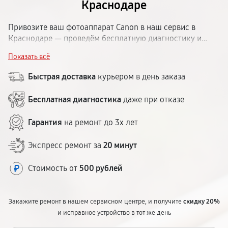
Краснодаре
Привозите ваш фотоаппарат Canon в наш сервис в
Краснодаре — проведём бесплатную диагностику и
выясним, что случилось. Ремонтируем зеркальные,
Показать всё
беззеркальные и компактные камеры Кэнон. Стоимость
озвучиваем заранее, без скрытых доплат. Стандартный
Быстрая доставка
курьером в день заказа
срок ремонта — от 1 до 5 рабочих дней. Гарантия на
работы и запчасти — до 12 месяцев. Наш центр
Бесплатная диагностика
даже при отказе
расположен в доступной части города.
Гарантия
на ремонт до 3х лет
Экспресс ремонт за
20 минут
Стоимость от
500 рублей
Закажите ремонт в нашем сервисном центре, и получите
скидку 20%
и исправное устройство в тот же день