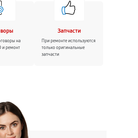
оворы
Запчасти
оговоры на
При ремонте используются
О и ремонт
только оригинальные
запчасти