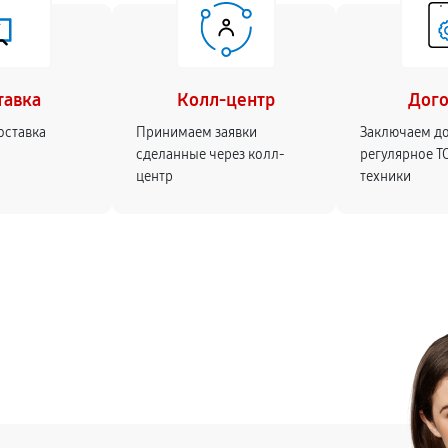
тавка
Колл-центр
Дог
оставка
Принимаем заявки
Заключаем д
сделанные через колл-
регулярное Т
центр
техники