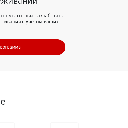
луживании
нта мы готовы разработать
живания с учетом ваших
программе
ре