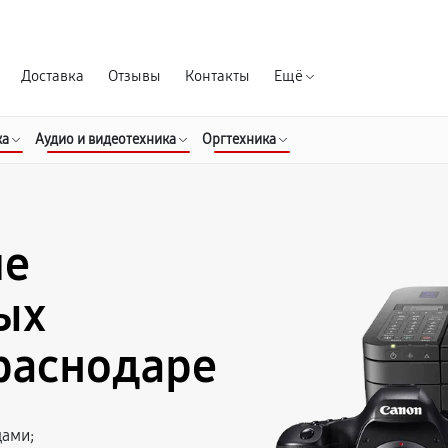
Гарантия д
Доставка
Отзывы
Контакты
Ещё
ка
Аудио и видеотехника
Оргтехника
ие
ых
раснодаре
цами;